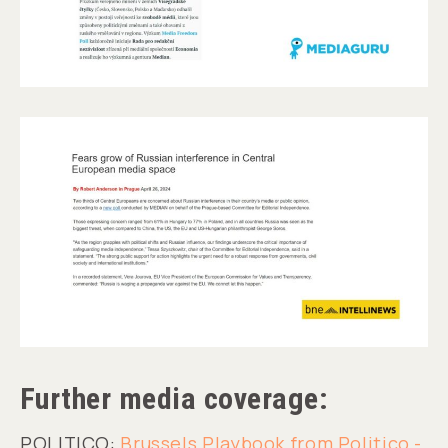
Further media coverage:
POLITICO:
Brussels Playbook from Politico -