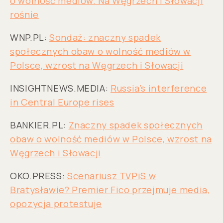
o wolność mediów. Na Węgrzech i Słowacji
rośnie
WNP.PL:
Sondaż: znaczny spadek
społecznych obaw o wolność mediów w
Polsce, wzrost na Węgrzech i Słowacji
INSIGHTNEWS.MEDIA:
Russia’s interference
in Central Europe rises
BANKIER.PL:
Znaczny spadek społecznych
obaw o wolność mediów w Polsce, wzrost na
Węgrzech i Słowacji
OKO.PRESS:
Scenariusz TVPiS w
Bratysławie? Premier Fico przejmuje media,
opozycja protestuje