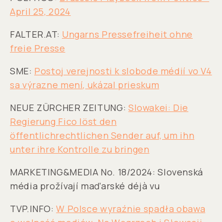
April 25, 2024
FALTER.AT:
Ungarns Pressefreiheit ohne
freie Presse
SME:
Postoj verejnosti k slobode médií vo V4
sa výrazne mení, ukázal prieskum
NEUE ZÜRCHER ZEITUNG:
Slowakei: Die
Regierung Fico löst den
öffentlichrechtlichen Sender auf, um ihn
unter ihre Kontrolle zu bringen
MARKETING&MEDIA No. 18/2024: Slovenská
média prožívají maďarské déjà vu
TVP.INFO:
W Polsce wyraźnie spadła obawa